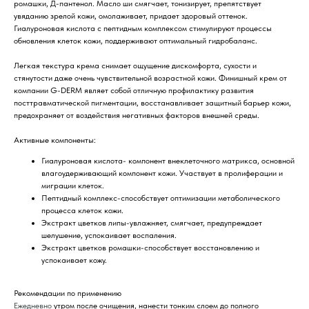
ромашки, Д-пантенол. Масло ши смягчает, тонизирует, препятствует
увяданию зрелой кожи, омолаживает, придает здоровый оттенок.
Гиалуроновая кислота с пептидным комплексом стимулируют процессы
обновления клеток кожи, поддерживают оптимальный гидробаланс.
Легкая текстура крема снимает ощущение дискомфорта, сухости и
стянутости даже очень чувствительной возрастной кожи. Финишный крем от
компании G-DERM являет собой отличную профилактику развития
посттравматической пигментации, восстанавливает защитный барьер кожи,
предохраняет от воздействия негативных факторов внешней среды.
Активные компоненты:
Гиалуроновая кислота- компонент внеклеточного матрикса, основной
влагоудерживающий компонент кожи. Участвует в пролиферации и
миграции клеток.
Пептидный комплекс-способствует оптимизации метаболического
процесса клеток кожи.
Экстракт цветков липы-увлажняет, смягчает, предупреждает
шелушение, успокаивает воспаления.
Экстракт цветков ромашки-способствует восстановлению и
успокаивает кожу.
Рекомендации по применению
Ежедневно
утром после очищения, нанести тонким слоем до полного