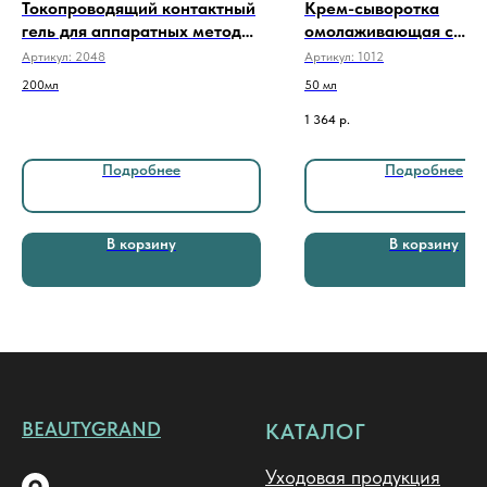
Токопроводящий контактный
Крем-сыворотка
гель для аппаратных методик
омолаживающая с
BIPOLAR MEDIAGEL, 200мл
пептидами Anti AGE 5
Артикул:
2048
Артикул:
1012
200мл
50 мл
1 364
р.
Подробнее
Подробнее
В корзину
В корзину
BEAUTYGRAND
КАТАЛОГ
Уходовая продукция