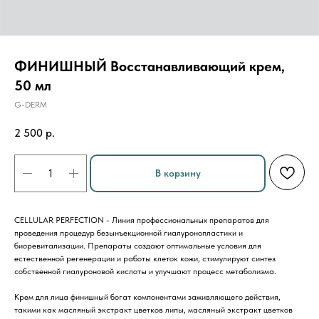
ФИНИШНЫЙ Восстанавливающий крем,
50 мл
G-DERM
2 500
р.
В корзину
CELLULAR PERFECTION - Линия профессиональных препаратов для
проведения процедур безынъекционной гиалуронопластики и
биоревитализации. Препараты создают оптимальные условия для
естественной регенерации и работы клеток кожи, стимулируют синтез
собственной гиалуроновой кислоты и улучшают процесс метаболизма.
Крем для лица финишный богат компонентами заживляющего действия,
такими как масляный экстракт цветков липы, масляный экстракт цветков