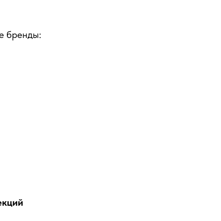
е бренды:
екций