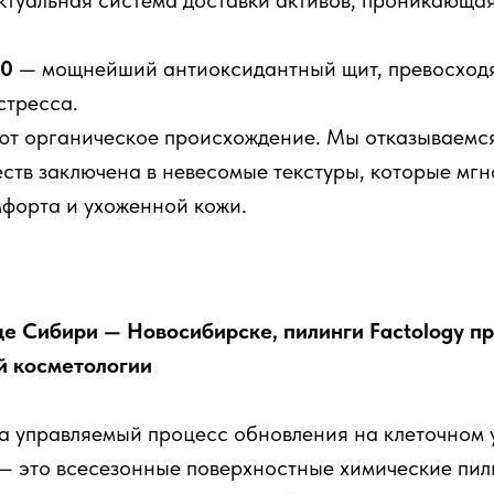
туальная система доставки активов, проникающая 
60
— мощнейший антиоксидантный щит, превосходя
стресса.
ют органическое происхождение. Мы отказываемся
ств заключена в невесомые текстуры, которые мгн
форта и ухоженной кожи.
е Сибири — Новосибирске, пилинги Factology п
й косметологии
 а управляемый процесс обновления на клеточном 
 это всесезонные поверхностные химические пил