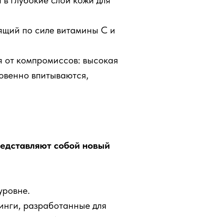
в глубокие слои кожи для
щий по силе витамины С и
 от компромиссов: высокая
овенно впитываются,
редставляют собой новый
уровне.
инги, разработанные для