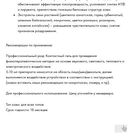
обеспечивают эффективную токопроводность, усиливают синтез АТФ
и пирувата, препятствию гликации белковых структур кожи.
Экстракты семи растений (центелла азиатская, горец грбенчатый,
шлемник байкальсикй, лакричник, цветки ромашки, розмарин,
камелия китайская) – уменьшение чувствительности кожи, снятие
признаков раздражения.
Рекомендации по применению
Профессиональный уход: Контактный гель для проведения
физиотерапевтических методик на основе звукового, светового, теплового и
электрического воздействия.
5-10 мл препарата наносится на область лица/шеи/декольте, далее
выполняется воздействие устройством в соответствии с инструкцией.
(можно вставить наши рекомендации по микротокам, лазеру, и пр).
Для профессионального использования. Цену уточняйте у менеджера.
Тип кожи: для всех типов
Срок годности: 18 месяцев