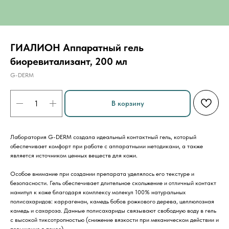
ГИАЛИОН Аппаратный гель
биоревитализант, 200 мл
G-DERM
В корзину
Лаборатория G-DERM создала идеальный контактный гель, который
обеспечивает комфорт при работе с аппаратными методиками, а также
является источником ценных веществ для кожи.
Особое внимание при создании препарата уделялось его текстуре и
безопасности. Гель обеспечивает длительное скольжение и отличный контакт
манипул к коже благодаря комплексу молекул 100% натуральных
полисахаридов: каррагенан, камедь бобов рожкового дерева, целлюлозная
камедь и сахароза. Данные полисахариды связывают свободную воду в гель
с высокой тиксотропностью (снижение вязкости при механическом действии и