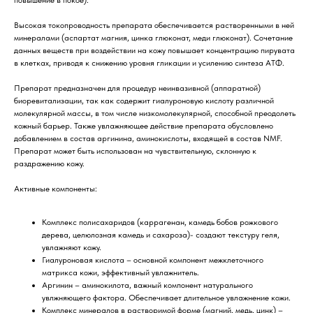
повышение в покое).
Высокая токопроводность препарата обеспечивается растворенными в ней
минералами (аспартат магния, цинка глюконат, меди глюконат). Сочетание
данных веществ при воздействии на кожу повышает концентрацию пирувата
в клетках, приводя к снижению уровня гликации и усилению синтеза АТФ.
Препарат предназначен для процедур неинвазивной (аппаратной)
биоревитализации, так как содержит гиалуроновую кислоту различной
молекулярной массы, в том числе низкомолекулярной, способной преодолеть
кожный барьер. Также увлажняющее действие препарата обусловлено
добавлением в состав аргинина, аминокислоты, входящей в состав NMF.
Препарат может быть использован на чувствительную, склонную к
раздражению кожу.
Активные компоненты:
Комплекс полисахаридов (каррагенан, камедь бобов рожкового
дерева, целюлозная камедь и сахароза)- создают текстуру геля,
увлажняют кожу.
Гиалуроновая кислота – основной компонент межклеточного
матрикса кожи, эффективный увлажнитель.
Аргинин – аминокилота, важный компонент натурального
увлжняющего фактора. Обеспечивает длительное увлажнение кожи.
Комплекс минералов в растворимой форме (магний, медь, цинк) –