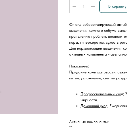
В корзину
Флюид себорегулирующий антиба
выделения кожного себума саль
проявлению проблем: воспалите
поры, гиперкератоз, сухость рого
Для нормализации выделения ко
активных компонента - азелаинов
Показания:
Придание кожи матовости, сужен
пятен, увлажнение, снятие раздр
Профессиональный уход:
З
жирности.
Домашний уход:
Ежедневны
Активные компоненты: