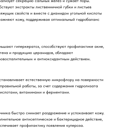
ализует секрецию сальных желез и сужает поры.
ствуют экстракты лиственничной губки и листьев
вяжущих свойств и вместе с диамидом угольной кислоты
влажняют кожу, поддерживая оптимальный гидробаланс
ньшают гиперкератоз, способствуют профилактике акне,
гена и продукцию церамидов, обладают
овоспалительным и антиоксидантным действием.
станавливает естественную микрофлору на поверхности
 правильной работы, за счет содержания гидролизата
кислотами, витаминами и ферментами.
чника быстро снимает раздражение и успокаивает кожу.
лнительное антисептическое и бактерицидное действие,
еспечивает профилактику появления купероза.