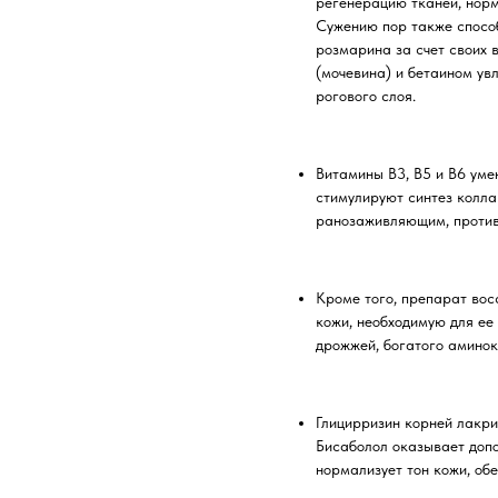
регенерацию тканей, норм
Сужению пор также способ
розмарина за счет своих 
(мочевина) и бетаином у
рогового слоя.
Витамины B3, B5 и B6 уме
стимулируют синтез колла
ранозаживляющим, против
Кроме того, препарат вос
кожи, необходимую для ее
дрожжей, богатого амино
Глицирризин корней лакри
Бисаболол оказывает допо
нормализует тон кожи, об