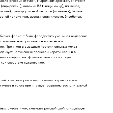
асла рисовых отрубей, гидролизат дрожжей, экстракт
 (пиридоксин), витамин B3 (ниацинамид), пантенол,
биотин), диамид угольной кислоты (мочевина), бетаин
корней лакричника, азелаиновая кислота, бисаболол,
ибирует фермент 5-альфаредуктазу уменьшая выделение
т комплексное противовоспалительное и
ие. Проникая в выводные протоки сальных желез
мализует нарушенные процессы кератинизации в
няет гиперплазию фолликул, чем способствует
как следствие сужению пор.
ющийся кофактором в метаболизме жирных кислот
х желез и также препятствует развитию воспалительной
ным анестетиком, смягчает роговой слой, стимулирует