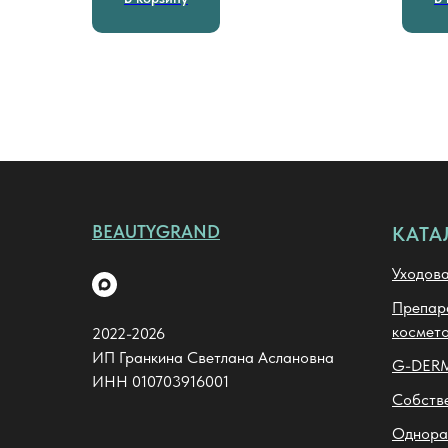
BEAUTYGRAND
КАТА
Уходова
Препара
космето
2022-2026
ИП Гранкина Светлана Аслановна
G-DER
ИНН 010703916001
Собств
Однора