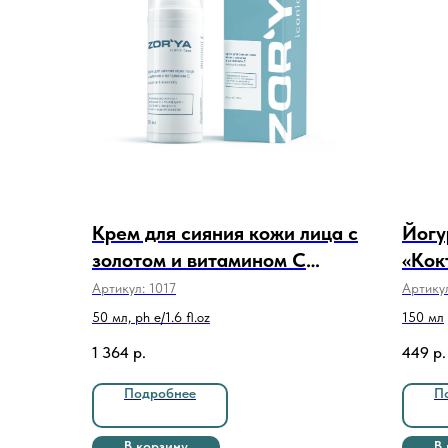
Крем для сияния кожи лица с
Йогу
золотом и витамином С
«Кок
Radiance & elasticity 50 мл
FOR 
Артикул:
1017
Артику
50 мл, ph e/1.6 fl.oz
150 мл
1 364
р.
449
р.
Подробнее
П
В корзину
В