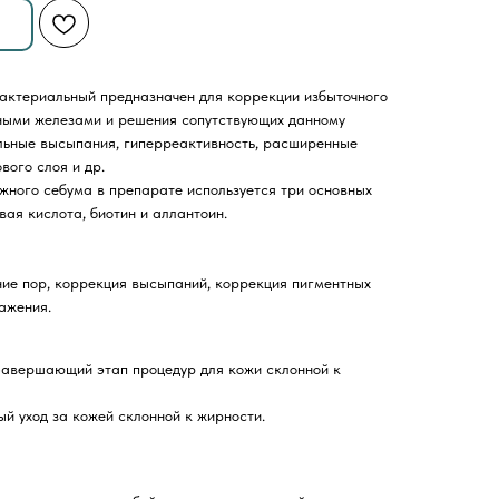
ктериальный предназначен для коррекции избыточного
ными железами и решения сопутствующих данному
льные высыпания, гиперреактивность, расширенные
вого слоя и др.
жного себума в препарате используется три основных
ая кислота, биотин и аллантоин.
ие пор, коррекция высыпаний, коррекция пигментных
ажения.
авершающий этап процедур для кожи склонной к
й уход за кожей склонной к жирности.