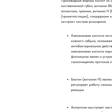
Производные жирных кислот из м
лиственничной губки, витамин В6
аллантоин, треонин, витамин H (
(триметилглицин), глицирризин 
экстракт листьев розмарина.
Азелаиновая кислота инг
кожного себума, оказывае
антибактериальное действ
азелаиновая кислота нор
фолликулах желез и устра
самоочищению протоков и 
Биотин (витамин H) явля
регулирует работу сальны
реакции.
Аллантоин выступает мест