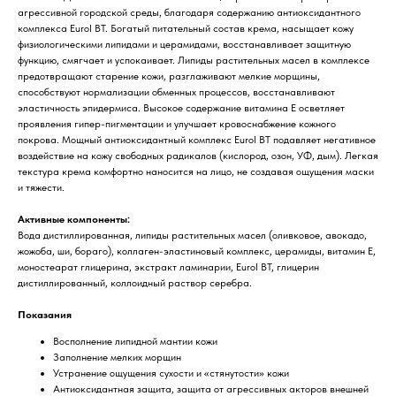
агрессивной городской среды, благодаря содержанию антиоксидантного
комплекса Eurol BT. Богатый питательный состав крема, насыщает кожу
физиологическими липидами и церамидами, восстанавливает защитную
функцию, смягчает и успокаивает. Липиды растительных масел в комплексе
предотвращают старение кожи, разглаживают мелкие морщины,
способствуют нормализации обменных процессов, восстанавливают
эластичность эпидермиса. Высокое содержание витамина Е осветляет
проявления гипер-пигментации и улучшает кровоснабжение кожного
покрова. Мощный антиоксидантный комплекс Eurol BT подавляет негативное
воздействие на кожу свободных радикалов (кислород, озон, УФ, дым). Легкая
текстура крема комфортно наносится на лицо, не создавая ощущения маски
и тяжести.
Активные компоненты:
Вода дистиллированная, липиды растительных масел (оливковое, авокадо,
жожоба, ши, бораго), коллаген-эластиновый комплекс, церамиды, витамин Е,
моностеарат глицерина, экстракт ламинарии, Eurol BT, глицерин
дистиллированный, коллоидный раствор серебра.
Показания
Восполнение липидной мантии кожи
Заполнение мелких морщин
Устранение ощущения сухости и «стянутости» кожи
Антиоксидантная защита, защита от агрессивных акторов внешней