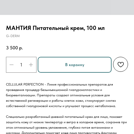
МАНТИЯ Питательный крем, 100 мл
G-DERM
3 500
р.
В корзину
CELLULAR PERFECTION - Линия профессиональных препаратов для
проведения процедур безынъекционной гиалуронопластики и
биоревитализации. Препараты создают оптимальные условия для
естественной регенерации и работы клеток кожи, стимулируют синтез
собственной гиалуроновой кислоты и улучшают процесс метаболизма.
Специально разработанный дневной питательный крем для лица, поможет
защитить кожу от низких температур и ветра в холодное время, сохранив при
этом оптимальный уровень увлажнения, глубоко питая витаминами и
маслами. Дополнительно помогает коже лица противостоять факторам