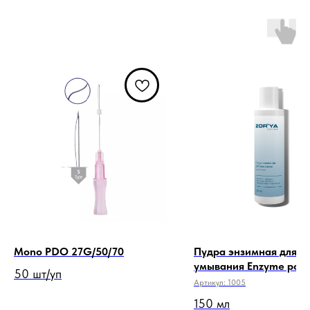
Mono PDO 27G/50/70
Пудра энзимная для
умывания Enzyme powe
50 шт/уп
мл
Артикул:
1005
150 мл