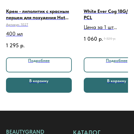
Крем - липолитик с красным
White Ever Cog 18G/10
перцем для похудения Hot
PCL
liposuction 400 мл
Артикул:
1027
Цена за 1 шт
400 мл
12 шт/уп
1 060
р.
1 325
р.
1 295
р.
Подробнее
Подробнее
В корзину
В корзину
BEAUTYGRAND
КАТАЛОГ