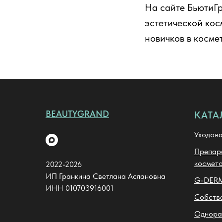
На сайте БьютиГр
эстетической кос
новичков в косме
BEAUTYGRAND
КАТА
Уходова
Препара
космето
2022-2026
ИП Гранкина Светлана Аслановна
G-DER
ИНН 010703916001
Собств
Однора