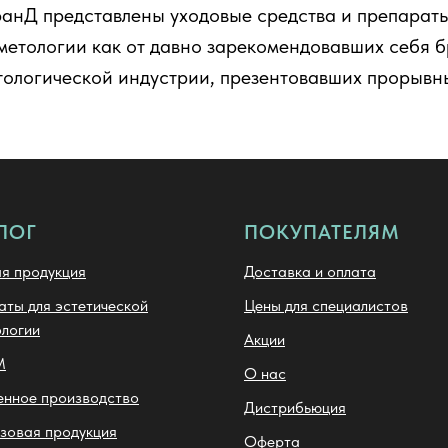
анД представлены уходовые средства и препараты
метологии как от давно зарекомендовавших себя бр
тологической индустрии, презентовавших прорывн
ЛОГ
ПОКУПАТЕЛЯМ
я продукция
Доставка и оплата
ты для эстетической
Цены для специалистов
логии
Акции
M
О нас
енное производство
Дистрибьюция
зовая продукция
Оферта