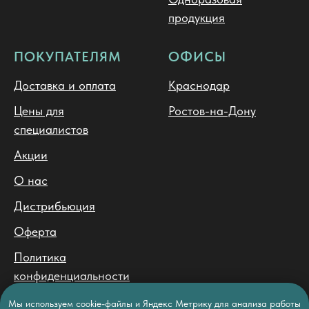
продукция
ПОКУПАТЕЛЯМ
ОФИСЫ
Доставка и оплата
Краснодар
Цены для
Ростов-на-Дону
специалистов
Акции
О нас
Дистрибьюция
Оферта
Политика
конфиденциальности
Политика обработки
Мы используем cookie-файлы и Яндекс Метрику для анализа работы