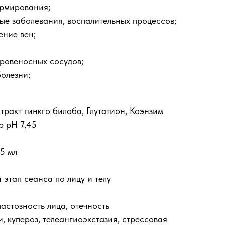
рмирования;
е заболевания, воспалительных процессов;
ние вен;
кровеносных сосудов;
олезни;
тракт гинкго билоба, Глутатион, Коэнзим
р pH 7,45
5 мл
этап сеанса по лицу и телу
астозность лица, отечность
, купероз, телеангиоэкстазия, стрессовая