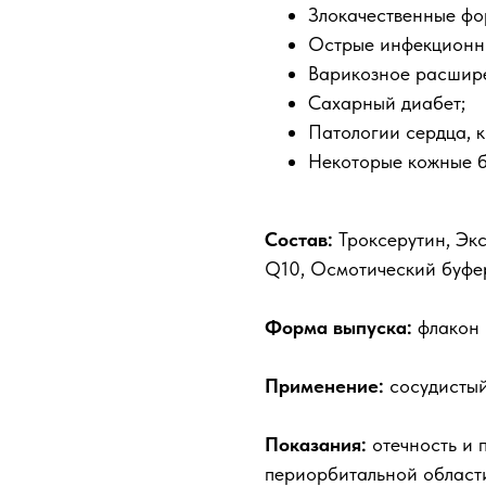
Злокачественные фо
Острые инфекционны
Варикозное расшире
Сахарный диабет;
Патологии сердца, 
Некоторые кожные б
Состав:
Троксерутин, Экс
Q10, Осмотический буфе
Форма выпуска:
флакон 
Применение:
сосудистый 
Показания:
отечность и п
периорбитальной области