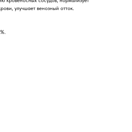
ию кровеносных сосудов, нормализует
рови, улучшает венозный отток.
4%.