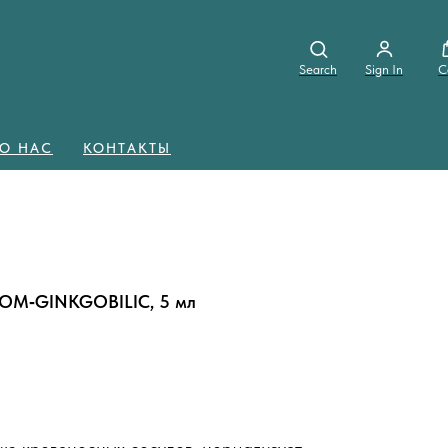
Search
Sign In
C
О НАС
КОНТАКТЫ
а OM‑GINKGOBILIC, 5 мл