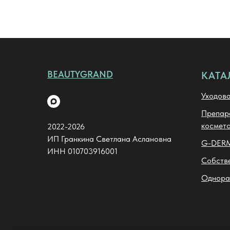
BEAUTYGRAND
КАТА
Уходова
Препара
космето
2022-2026
ИП Гранкина Светлана Аслановна
G-DER
ИНН 010703916001
Собств
Однора