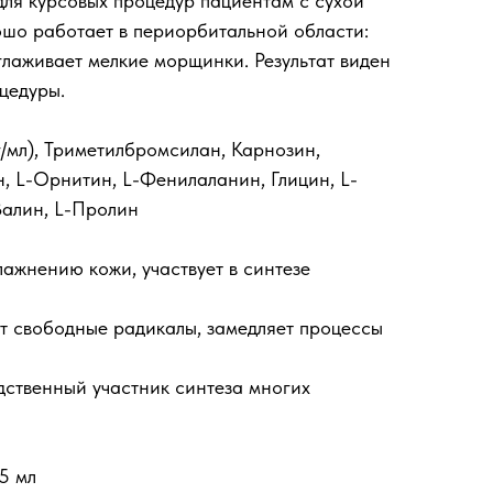
ля курсовых процедур пациентам с сухой
шо работает в периорбитальной области:
зглаживает мелкие морщинки. Результат виден
цедуры.
г/мл), Триметилбромсилан, Карнозин,
, L-Орнитин, L-Фенилаланин, Глицин, L-
Валин, L-Пролин
лажнению кожи, участвует в синтезе
т свободные радикалы, замедляет процессы
ственный участник синтеза многих
 5 мл