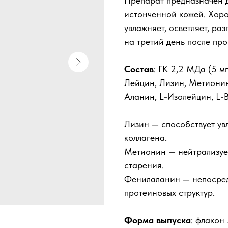
Препарат предназначен д
истонченной кожей. Хоро
увлажняет, осветляет, ра
на третий день после про
Состав
: ГК 2,2 МДа (5 м
Лейцин, Лизин, Метионин
Аланин, L-Изолейцин, L-
Лизин — способствует ув
коллагена.
Метионин — нейтрализуе
старения.
Фенилаланин — непосред
протеиновых структур.
Форма выпуска
: флакон