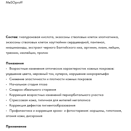
MeSOproff
Купить
Состав:
гиалуроновая кислота, экзосомы стволовых клеток хлопчатника,
экзосомы стволовых клеток хауттюйнии сердцевидной, пантенол,
ниацинамиды, экстракт черного Балтийского мха, аргинин, лизин, лейцин,
треонин, изолейцин, пролин
Показания
• Возрастные изменения оптических характеристик кожных покровов:
ухудшение цвета, неровный тон, купероз, нарушение микрорельефа
• Снижение эластичности и плотности кожных покровов
• Начальная стадия птоза
• Синдром обвального старения
• Коррекция возрастных изменений периорбитального участка
• Стрессовая кожа, типичная для жителей мегаполиса
• Коррекция дефектов пигментообразования
• Профилактика и коррекция хроно- и фотостарения: морщины, гипотония,
атония кожи, дисхромия
Применение