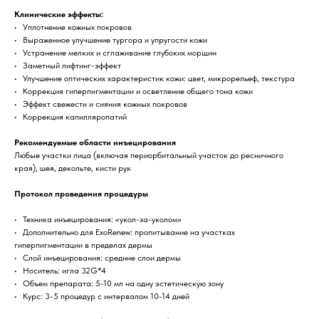
Клинические эффекты:
• Уплотнение кожных покровов
• Выраженное улучшение тургора и упругости кожи
• Устранение мелких и сглаживание глубоких морщин
• Заметный лифтинг-эффект
• Улучшение оптических характеристик кожи: цвет, микрорельеф, текстура
• Коррекция гиперпигментации и осветление общего тона кожи
• Эффект свежести и сияния кожных покровов
• Коррекция капилляропатий
Рекомендуемые области инъецирования
Любые участки лица (включая периорбитальный участок до ресничного
края), шея, декольте, кисти рук
Протокол проведения процедуры
• Техника инъецирования: «укол-за-уколом»
• Дополнительно для ExoRenew: пропитывание на участках
гиперпигментации в пределах дермы
• Слой инъецирования: средние слои дермы
• Носитель: игла 32G*4
• Объем препарата: 5-10 мл на одну эстетическую зону
• Курс: 3-5 процедур с интервалом 10-14 дней