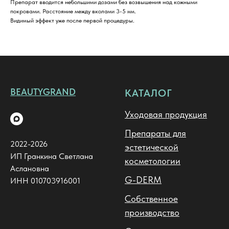
Препарат вводится небольшими дозами без возвышения над кожными
покровами. Расстояние между вколами 3-5 мм.
Видимый эффект уже после первой процедуры.
BEAUTYGRAND
КАТАЛОГ
Уходовая продукция
Препараты для
2022-2026
эстетической
ИП Гранкина Светлана
косметологии
Аслановна
G-DERM
ИНН 010703916001
Собственное
производство