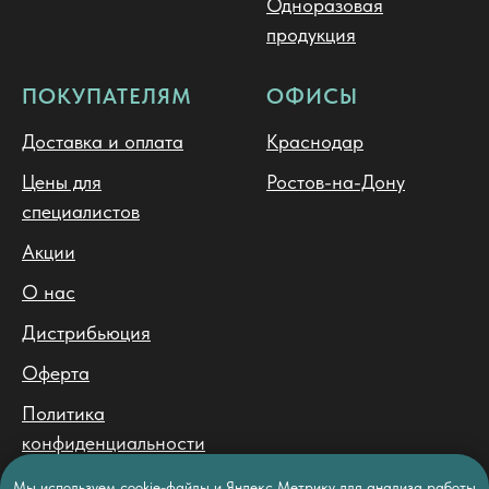
Одноразовая
продукция
ПОКУПАТЕЛЯМ
ОФИСЫ
Доставка и оплата
Краснодар
Цены для
Ростов-на-Дону
специалистов
Акции
О нас
Дистрибьюция
Оферта
Политика
конфиденциальности
Политика обработки
Мы используем cookie-файлы и Яндекс Метрику для анализа работы