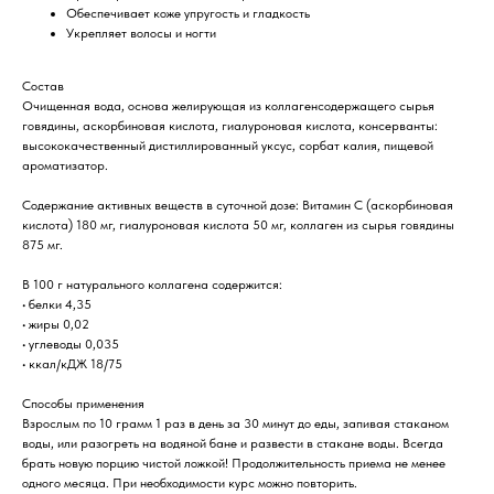
Обеспечивает коже упругость и гладкость
Укрепляет волосы и ногти
Состав
Очищенная вода, основа желирующая из коллагенсодержащего сырья
говядины, аскорбиновая кислота, гиалуроновая кислота, консерванты:
высококачественный дистиллированный уксус, сорбат калия, пищевой
ароматизатор.
Содержание активных веществ в суточной дозе: Витамин C (аскорбиновая
кислота) 180 мг, гиалуроновая кислота 50 мг, коллаген из сырья говядины
875 мг.
В 100 г натурального коллагена содержится:
• белки 4,35
• жиры 0,02
• углеводы 0,035
• ккал/кДЖ 18/75
Способы применения
Взрослым по 10 грамм 1 раз в день за 30 минут до еды, запивая стаканом
воды, или разогреть на водяной бане и развести в стакане воды. Всегда
брать новую порцию чистой ложкой! Продолжительность приема не менее
одного месяца. При необходимости курс можно повторить.