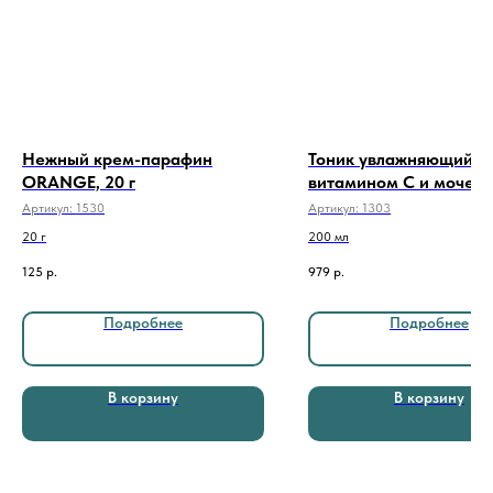
Нежный крем-парафин
Тоник увлажняющий с
ORANGE, 20 г
витамином C и мочев
INTENSIVE HYDRATION
Артикул:
1530
Артикул:
1303
мл
20 г
200 мл
125
р.
979
р.
Подробнее
Подробнее
В корзину
В корзину